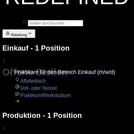
Abteilung
Einkauf
- 1 Position
1
Offene Stellen
Praktikant für den Bereich Einkauf (m/w/d)
Affalterbach
Voll- oder Teilzeit
Praktikum/Werkstudium
Produktion
- 1 Position
1